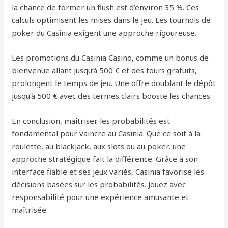
la chance de former un flush est d’environ 35 %. Ces
calculs optimisent les mises dans le jeu. Les tournois de
poker du Casinia exigent une approche rigoureuse.
Les promotions du Casinia Casino, comme un bonus de
bienvenue allant jusqu’à 500 € et des tours gratuits,
prolongent le temps de jeu. Une offre doublant le dépôt
jusqu’à 500 € avec des termes clairs booste les chances.
En conclusion, maîtriser les probabilités est
fondamental pour vaincre au Casinia. Que ce soit à la
roulette, au blackjack, aux slots ou au poker, une
approche stratégique fait la différence. Grâce à son
interface fiable et ses jeux variés, Casinia favorise les
décisions basées sur les probabilités. Jouez avec
responsabilité pour une expérience amusante et
maîtrisée.