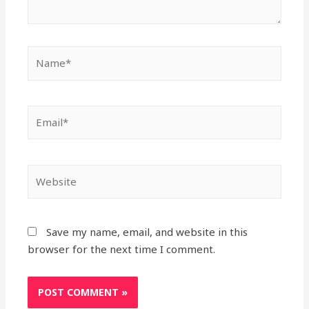
Name*
Email*
Website
Save my name, email, and website in this
browser for the next time I comment.