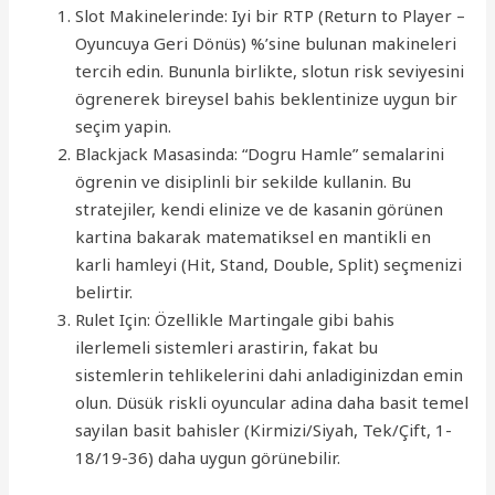
Slot Makinelerinde: Iyi bir RTP (Return to Player –
Oyuncuya Geri Dönüs) %’sine bulunan makineleri
tercih edin. Bununla birlikte, slotun risk seviyesini
ögrenerek bireysel bahis beklentinize uygun bir
seçim yapin.
Blackjack Masasinda: “Dogru Hamle” semalarini
ögrenin ve disiplinli bir sekilde kullanin. Bu
stratejiler, kendi elinize ve de kasanin görünen
kartina bakarak matematiksel en mantikli en
karli hamleyi (Hit, Stand, Double, Split) seçmenizi
belirtir.
Rulet Için: Özellikle Martingale gibi bahis
ilerlemeli sistemleri arastirin, fakat bu
sistemlerin tehlikelerini dahi anladiginizdan emin
olun. Düsük riskli oyuncular adina daha basit temel
sayilan basit bahisler (Kirmizi/Siyah, Tek/Çift, 1-
18/19-36) daha uygun görünebilir.