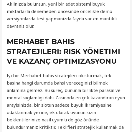
Aklinizda bulunsun, yeni bir adet sistemi büyük
miktarlarla denemeden öncesinde öncelikle demo
versiyonlarda test yapmanizda fayda var en mantikli
davranis olur.
MERHABET BAHIS
STRATEJILERI: RISK YÖNETIMI
VE KAZANÇ OPTIMIZASYONU
Iyi bir Merhabet bahis stratejileri olusturmak, tek
basina hangi durumda bahsi vereceginizi bilmek
anlamina gelmez. Bu süreç, bununla birlikte parasal ve
mental saglamligi dahi. Casinoda en çok kazandiran oyun
arayisinizda, bir slotun sadece büyük ikramiyesine
odaklanmak yerine, ek olarak oyunun sizin
beklentilerinize nasil uyumlu de göz önünde
bulundurmaniz kritiktir. Teklifleri stratejik kullanmak da