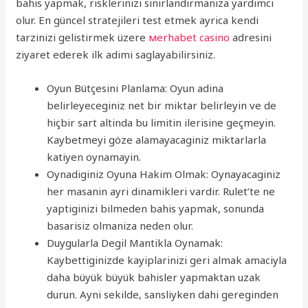
bahis yapmak, risklerinizi sinirlandirmaniza yardimci
olur. En güncel stratejileri test etmek ayrica kendi
tarzinizi gelistirmek üzere
мerhabet casino
adresini
ziyaret ederek ilk adimi saglayabilirsiniz.
Oyun Bütçesini Planlama: Oyun adina
belirleyeceginiz net bir miktar belirleyin ve de
hiçbir sart altinda bu limitin ilerisine geçmeyin.
Kaybetmeyi göze alamayacaginiz miktarlarla
katiyen oynamayin.
Oynadiginiz Oyuna Hakim Olmak: Oynayacaginiz
her masanin ayri dinamikleri vardir. Rulet’te ne
yaptiginizi bilmeden bahis yapmak, sonunda
basarisiz olmaniza neden olur.
Duygularla Degil Mantikla Oynamak:
Kaybettiginizde kayiplarinizi geri almak amaciyla
daha büyük büyük bahisler yapmaktan uzak
durun. Ayni sekilde, sansliyken dahi gereginden