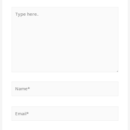
Type
here..
Name*
Email*