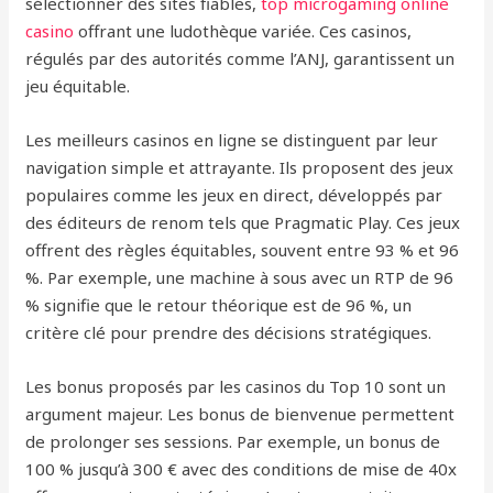
sélectionner des sites fiables,
top microgaming online
casino
offrant une ludothèque variée. Ces casinos,
régulés par des autorités comme l’ANJ, garantissent un
jeu équitable.
Les meilleurs casinos en ligne se distinguent par leur
navigation simple et attrayante. Ils proposent des jeux
populaires comme les jeux en direct, développés par
des éditeurs de renom tels que Pragmatic Play. Ces jeux
offrent des règles équitables, souvent entre 93 % et 96
%. Par exemple, une machine à sous avec un RTP de 96
% signifie que le retour théorique est de 96 %, un
critère clé pour prendre des décisions stratégiques.
Les bonus proposés par les casinos du Top 10 sont un
argument majeur. Les bonus de bienvenue permettent
de prolonger ses sessions. Par exemple, un bonus de
100 % jusqu’à 300 € avec des conditions de mise de 40x