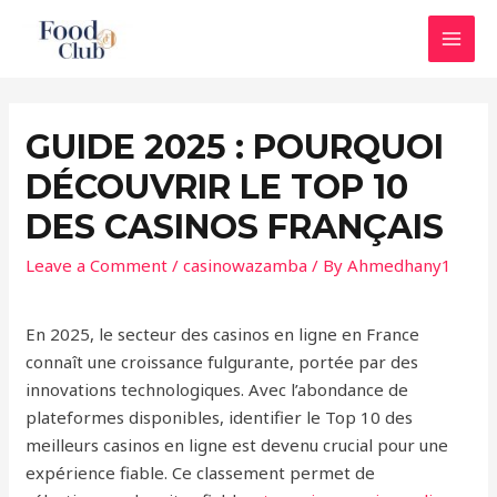
Skip
to
MAI
content
MEN
GUIDE 2025 : POURQUOI
DÉCOUVRIR LE TOP 10
DES CASINOS FRANÇAIS
Leave a Comment
/
casinowazamba
/ By
Ahmedhany1
En 2025, le secteur des casinos en ligne en France
connaît une croissance fulgurante, portée par des
innovations technologiques. Avec l’abondance de
plateformes disponibles, identifier le Top 10 des
meilleurs casinos en ligne est devenu crucial pour une
expérience fiable. Ce classement permet de