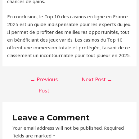
chances de gains.
En conclusion, le Top 10 des casinos en ligne en France
2025 est un guide indispensable pour les experts du jeu.
Il permet de profiter des meilleures opportunités, tout
en bénéficiant des jeux variés. Les casinos du Top 10
offrent une immersion totale et protégée, faisant de ce
classement un incontournable pour tout joueur en 2025.
Post
←
Previous
Next Post
→
navigation
Post
Leave a Comment
Your email address will not be published.
Required
fields are marked
*