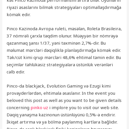
kəs Pinco Kazinoda performansını artıra bilər. Oyunların
riyazi əsaslarını bilmək strategiyaları optimallaşdırmağa
kömək edir.
Pinco Kazinoda Avropa ruleti, məsələn, Roleta Brasileira,
37 nömrəli çarxla təqdim olunur. Müəyyən bir nömrəyə
qazanmaq şansı 1/37, yəni təxminən 2,7%-dir. Bu
məlumat mərcləri dəqiqliklə planlaşdırmağa kömək edir.
Tək/cüt kimi qrup mərcləri 48,6% ehtimal təmin edir. Bu
seçimlər təhlükəsiz strategiyalara üstünlük verənləri
cəlb edir.
Pinco-da blackjack, Evolution Gaming və Ezugi kimi
provayderlərdən, ehtimala əsaslanır. In the event you
beloved this post as well as you want to be given details
concerning
pinko uz
i implore you to visit our web site.
Dəqiq yanaşma kazinonun üstünlüyünü 0,5%-ə endirir.
İkiqat artırma və ya bölmə paylanmış kartlara bağlıdır.