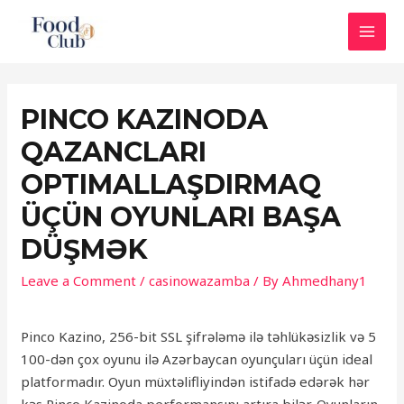
Skip
to
MAI
content
MEN
PINCO KAZINODA
QAZANCLARI
OPTIMALLAŞDIRMAQ
ÜÇÜN OYUNLARI BAŞA
DÜŞMƏK
Leave a Comment
/
casinowazamba
/ By
Ahmedhany1
Pinco Kazino, 256-bit SSL şifrələmə ilə təhlükəsizlik və 5
100-dən çox oyunu ilə Azərbaycan oyunçuları üçün ideal
platformadır. Oyun müxtəlifliyindən istifadə edərək hər