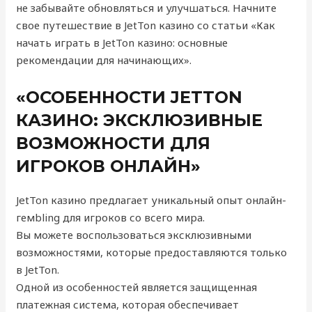
не забывайте обновляться и улучшаться. Начните
свое путешествие в JetTon казино со статьи «Как
начать играть в JetTon казино: основные
рекомендации для начинающих».
«ОСОБЕННОСТИ JETTON
КАЗИНО: ЭКСКЛЮЗИВНЫЕ
ВОЗМОЖНОСТИ ДЛЯ
ИГРОКОВ ОНЛАЙН»
JetTon казино предлагает уникальный опыт онлайн-
гемbling для игроков со всего мира.
Вы можете воспользоваться эксклюзивными
возможностями, которые предоставляются только
в JetTon.
Одной из особенностей является защищенная
платежная система, которая обеспечивает