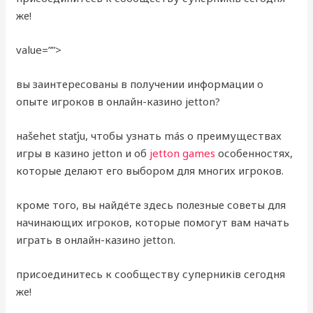
же!
value=””>
вы заинтересованы в получении информации о
опыте игроков в онлайн-казино jetton?
наšehet staťju, чтобы узнать más о преимуществах
игры в казино jetton и об
jetton games
особенностях,
которые делают его выбором для многих игроков.
кроме того, вы найдёте здесь полезные советы для
начинающих игроков, которые помогут вам начать
играть в онлайн-казино jetton.
присоединитесь к сообществу суперників сегодня
же!