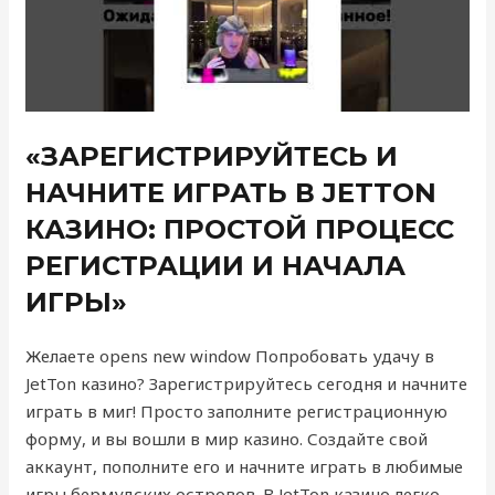
«ЗАРЕГИСТРИРУЙТЕСЬ И
НАЧНИТЕ ИГРАТЬ В JETTON
КАЗИНО: ПРОСТОЙ ПРОЦЕСС
РЕГИСТРАЦИИ И НАЧАЛА
ИГРЫ»
Желаете opens new window Попробовать удачу в
JetTon казино? Зарегистрируйтесь сегодня и начните
играть в миг! Просто заполните регистрационную
форму, и вы вошли в мир казино. Создайте свой
аккаунт, пополните его и начните играть в любимые
игры бермудских островов. В JetTon казино легко