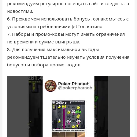
рекомендуем регулярно посещать сайт и следить за
новостями.
6. Прежде чем использовать бонусы, ознакомьтесь с
условиями и требованиями JetTon казино.
7. Наборы и промо-коды могут иметь ограничения
по времени и сумме выигрыша.
8. Для получения максимальной выгоды
рекомендуем тщательно изучать условия получения
бонусов и выбора промо-кодов.