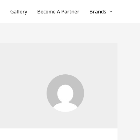
n
Gallery
Become A Partner
Brands