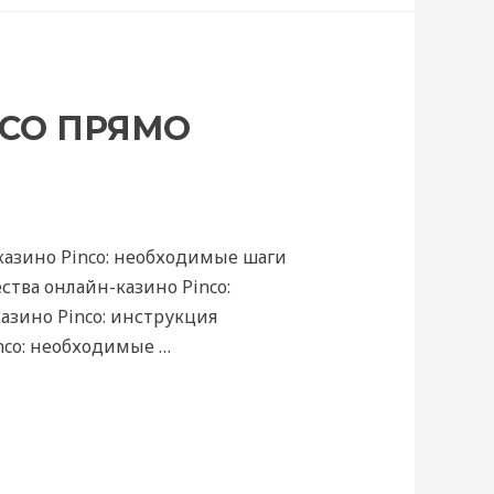
NCO ПРЯМО
-казино Pinco: необходимые шаги
тва онлайн-казино Pinco:
азино Pinco: инструкция
nco: необходимые …