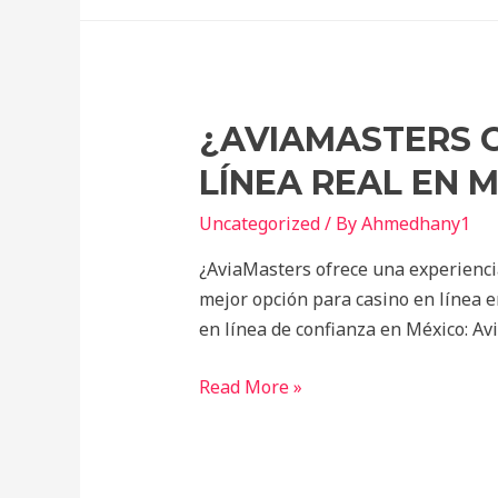
казино
Pinco
прямо
сейчас!»
¿AVIAMASTERS O
LÍNEA REAL EN 
Uncategorized
/ By
Ahmedhany1
¿AviaMasters ofrece una experiencia
mejor opción para casino en línea e
en línea de confianza en México: Av
¿AviaMasters
Read More »
ofrece
una
experiencia