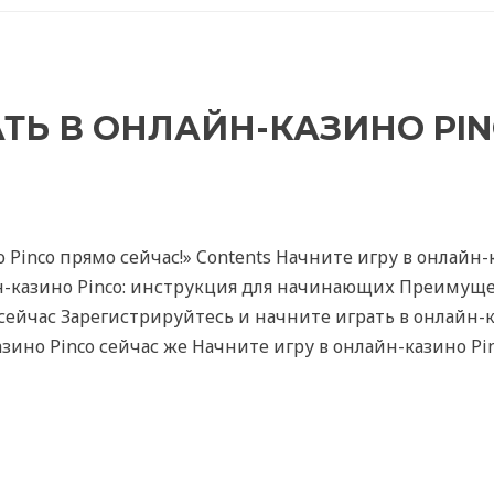
ТЬ В ОНЛАЙН-КАЗИНО PI
 Pinco прямо сейчас!» Contents Начните игру в онлайн
н-казино Pinco: инструкция для начинающих Преимущес
сейчас Зарегистрируйтесь и начните играть в онлайн-к
зино Pinco сейчас же Начните игру в онлайн-казино Pi