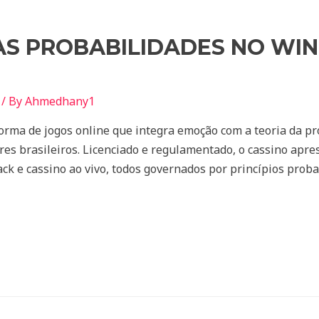
S PROBABILIDADES NO WI
/ By
Ahmedhany1
rma de jogos online que integra emoção com a teoria da pr
es brasileiros. Licenciado e regulamentado, o cassino apre
kjack e cassino ao vivo, todos governados por princípios pro