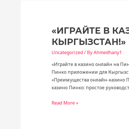
de
casino
en
línea
«ИГРАЙТЕ В К
real
КЫРГЫЗСТАН!»
en
México?
Uncategorized
/ By
Ahmedhany1
Descubre
«Играйте в казино онлайн на Пи
la
Пинко приложении для Кыргызста
verdad
«Преимущества онлайн-казино Пи
казино Пинко: простое руководс
«Играйте
Read More »
в
казино
онлайн