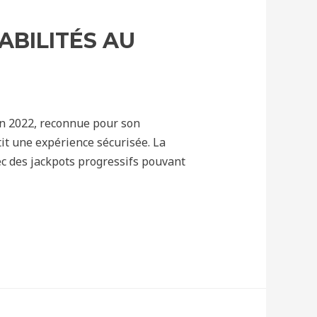
ABILITÉS AU
en 2022, reconnue pour son
it une expérience sécurisée. La
ec des jackpots progressifs pouvant