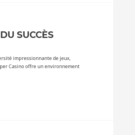
 DU SUCCÈS
ersité impressionnante de jeux,
Super Casino offre un environnement