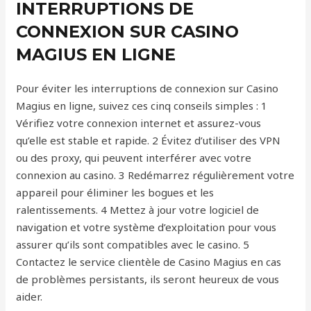
INTERRUPTIONS DE
CONNEXION SUR CASINO
MAGIUS EN LIGNE
Pour éviter les interruptions de connexion sur Casino
Magius en ligne, suivez ces cinq conseils simples : 1
Vérifiez votre connexion internet et assurez-vous
qu’elle est stable et rapide. 2 Évitez d’utiliser des VPN
ou des proxy, qui peuvent interférer avec votre
connexion au casino. 3 Redémarrez régulièrement votre
appareil pour éliminer les bogues et les
ralentissements. 4 Mettez à jour votre logiciel de
navigation et votre système d’exploitation pour vous
assurer qu’ils sont compatibles avec le casino. 5
Contactez le service clientèle de Casino Magius en cas
de problèmes persistants, ils seront heureux de vous
aider.