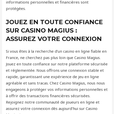
informations personnelles et financières sont
protégées.
JOUEZ EN TOUTE CONFIANCE
SUR CASINO MAGIUS :
ASSUREZ VOTRE CONNEXION
Si vous êtes à la recherche d’un casino en ligne fiable en
France, ne cherchez pas plus loin que Casino Magius.
Jouez en toute confiance sur notre plateforme sécurisée
et réglementée. Nous offrons une connexion stable et
rapide, garantissant une expérience de jeu en ligne
agréable et sans tracas. Chez Casino Magius, nous nous
engageons à protéger vos informations personnelles et
à offrir des transactions financières sécurisées.
Rejoignez notre communauté de joueurs en ligne et
assurez votre connexion dès aujourd’hui sur Casino