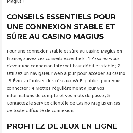
Magius !
CONSEILS ESSENTIELS POUR
UNE CONNEXION STABLE ET
SÛRE AU CASINO MAGIUS
Pour une connexion stable et sûre au Casino Magius en
France, suivez ces conseils essentiels : 1 Assurez-vous
d’avoir une connexion Internet haut débit et stable ; 2
Utilisez un navigateur web à jour pour accéder au casino
; 3 Évitez d’utiliser des réseaux Wi-Fi publics pour vous
connecter ; 4 Mettez régulièrement à jour vos
informations de compte et vos mots de passe ; 5
Contactez le service clientèle de Casino Magius en cas
de toute difficulté de connexion.
PROFITEZ DE JEUX EN LIGNE