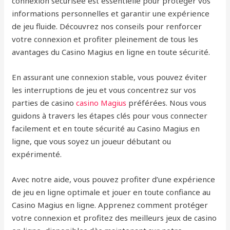
connexion sécurisée est essentielle pour protéger vos
informations personnelles et garantir une expérience
de jeu fluide. Découvrez nos conseils pour renforcer
votre connexion et profiter pleinement de tous les
avantages du Casino Magius en ligne en toute sécurité.
En assurant une connexion stable, vous pouvez éviter
les interruptions de jeu et vous concentrez sur vos
parties de casino
casino Magius
préférées. Nous vous
guidons à travers les étapes clés pour vous connecter
facilement et en toute sécurité au Casino Magius en
ligne, que vous soyez un joueur débutant ou
expérimenté.
Avec notre aide, vous pouvez profiter d’une expérience
de jeu en ligne optimale et jouer en toute confiance au
Casino Magius en ligne. Apprenez comment protéger
votre connexion et profitez des meilleurs jeux de casino